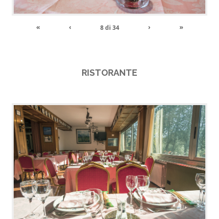
«
‹
›
»
8
di
34
RISTORANTE