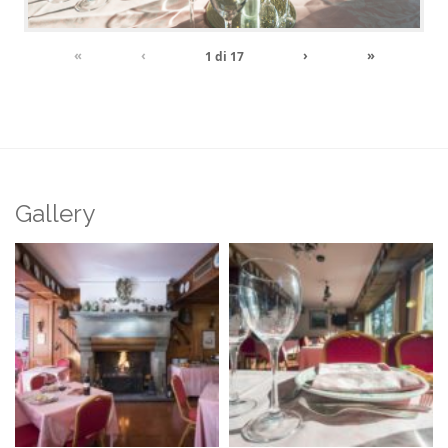
«
‹
›
»
1
di
17
Gallery