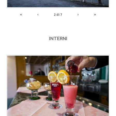
«
‹
›
»
2
di
7
INTERNI