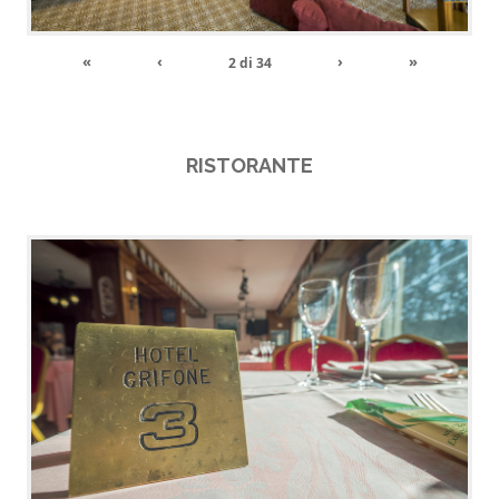
«
‹
›
»
2
di
34
RISTORANTE