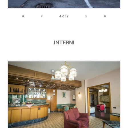
«
‹
›
»
4
di
7
INTERNI