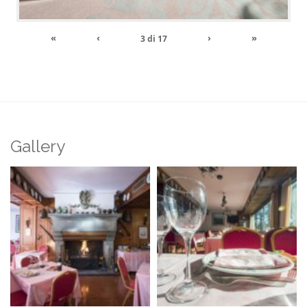
«
‹
›
»
3
di
17
Gallery