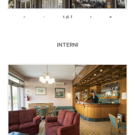
«
‹
›
»
1
di
7
INTERNI