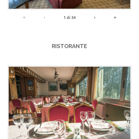
«
‹
›
»
1
di
34
RISTORANTE