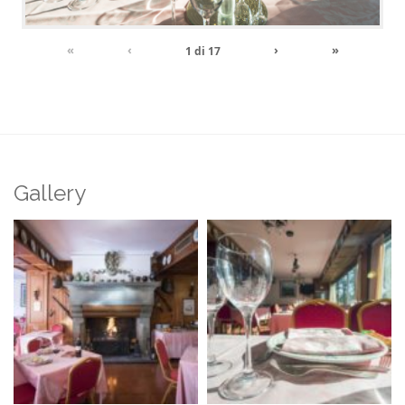
«
‹
›
»
1
di
17
Gallery