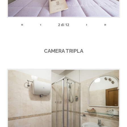
«
‹
›
»
2
di
12
CAMERA TRIPLA