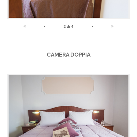
«
‹
›
»
2
di
4
CAMERA DOPPIA