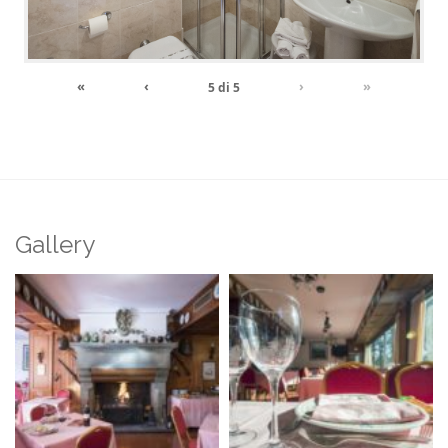
«
‹
›
»
5
di
5
Gallery