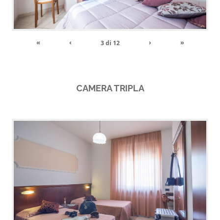
«
‹
›
»
3
di
12
CAMERA TRIPLA