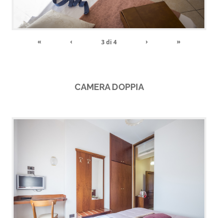
«
‹
›
»
3
di
4
CAMERA DOPPIA