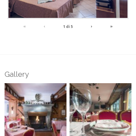
«
‹
›
»
1
di
5
Gallery