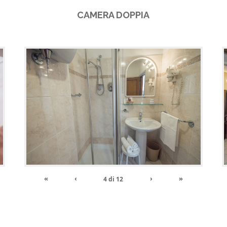
CAMERA DOPPIA
«
‹
›
»
4
di
12