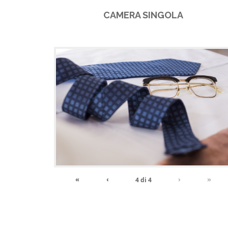
CAMERA SINGOLA
«
‹
›
»
4
di
4