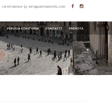
+39 075 5837619
INFO@GRIFONEHOTEL.COM
I
PERUGIA E DINTORNI
CONTATTI
PRENOTA