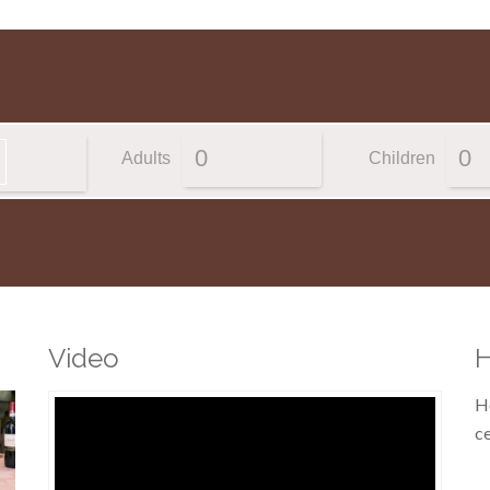
Adults
Children
Video
Ho
ce