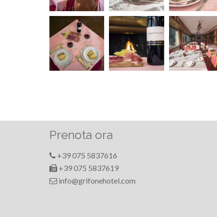
Prenota ora
+39 075 5837616
+39 075 5837619
info@grifonehotel.com