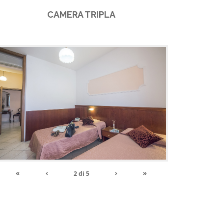
CAMERA TRIPLA
«
‹
›
»
2
di
5