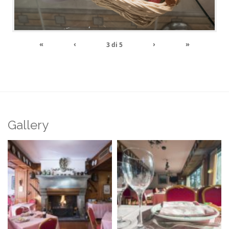
«
‹
›
»
3
di
5
Gallery