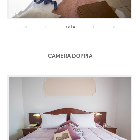
«
‹
›
»
3
di
4
CAMERA DOPPIA