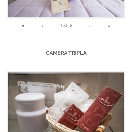
«
‹
›
»
2
di
12
CAMERA TRIPLA