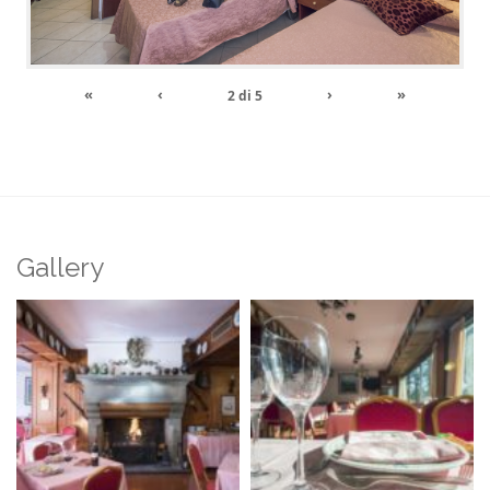
«
‹
›
»
2
di
5
Gallery