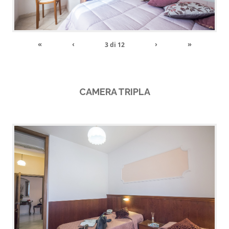
«
‹
›
»
3
di
12
CAMERA TRIPLA