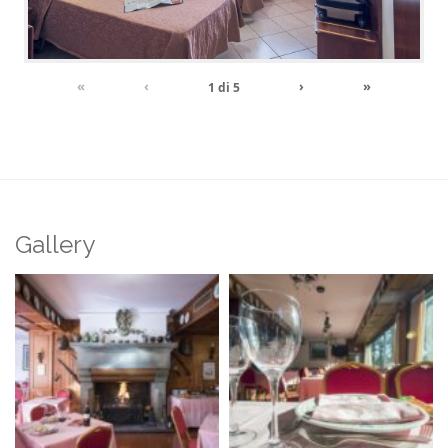
«
‹
›
»
1
di
5
Gallery