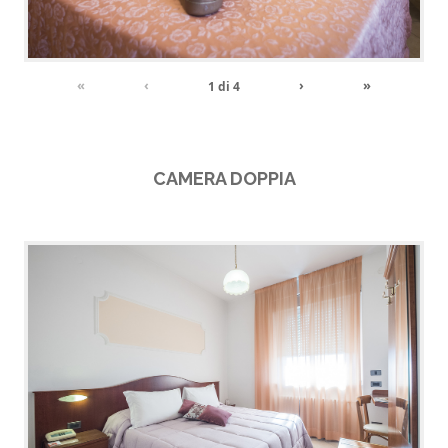
«
‹
›
»
1
di
4
CAMERA DOPPIA