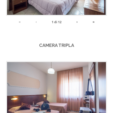
«
‹
›
»
1
di
12
CAMERA TRIPLA